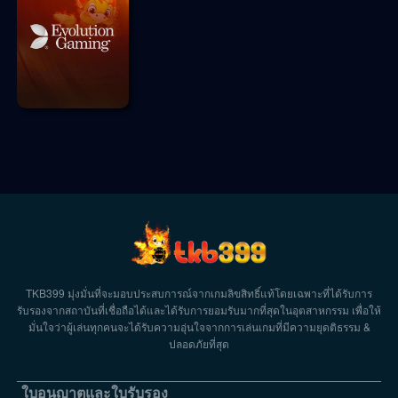
TKB399 มุ่งมั่นที่จะมอบประสบการณ์จากเกมลิขสิทธิ์แท้โดยเฉพาะที่ได้รับการ
รับรองจากสถาบันที่เชื่อถือได้และได้รับการยอมรับมากที่สุดในอุตสาหกรรม เพื่อให้
มั่นใจว่าผู้เล่นทุกคนจะได้รับความอุ่นใจจากการเล่นเกมที่มีความยุดติธรรม &
ปลอดภัยที่สุด
ใบอนุญาตและใบรับรอง